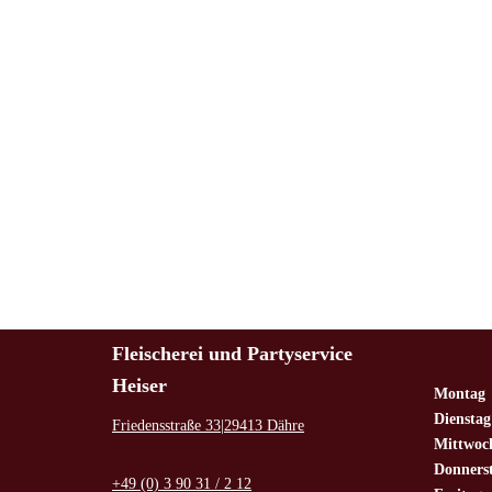
Fleischerei und Partyservice
Heiser
Montag
Dienstag
Friedensstraße 33|29413 Dähre
Mittwoc
Donners
+49 (0) 3 90 31 / 2 12