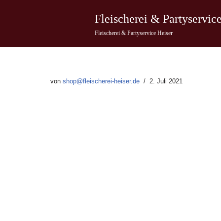
Fleischerei & Partyservic
Zum
Fleischerei & Partyservice Heiser
Inhalt
springen
von
shop@fleischerei-heiser.de
2. Juli 2021