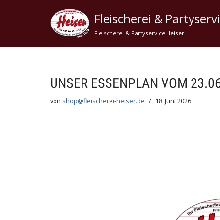
Fleischerei & Partyserv
Zum
Fleischerei & Partyservice Heiser
Inhalt
springen
UNSER ESSENPLAN VOM 23.06.
von
shop@fleischerei-heiser.de
18. Juni 2026